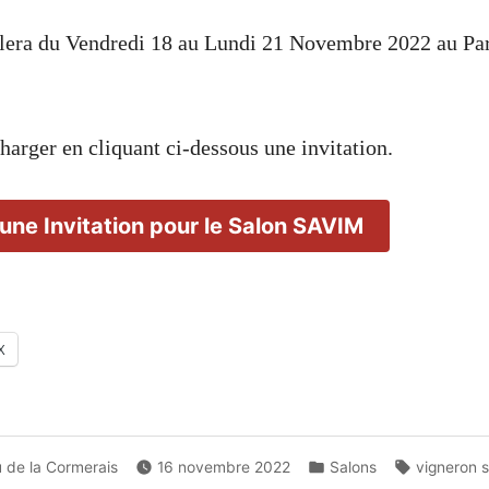
ulera du Vendredi 18 au Lundi 21 Novembre 2022 au Pa
harger en cliquant ci-dessous une invitation.
une Invitation pour le Salon SAVIM
X
Posted
Tags:
 de la Cormerais
16 novembre 2022
Salons
vigneron s
in