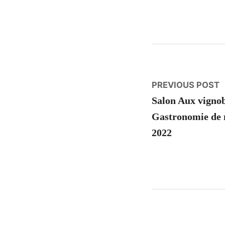
Naviga
P
PREVIOUS POST
p
Salon Aux vignob
de
Gastronomie de 
l’article
2022