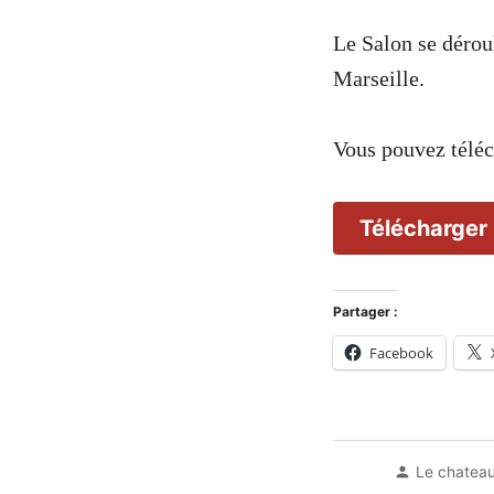
Le Salon se déro
Marseille.
Vous pouvez téléc
Télécharger 
Partager :
Facebook
Posted
Le chateau
by