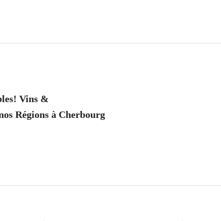
tion
revious
ost:
les! Vins &
nos Régions à Cherbourg