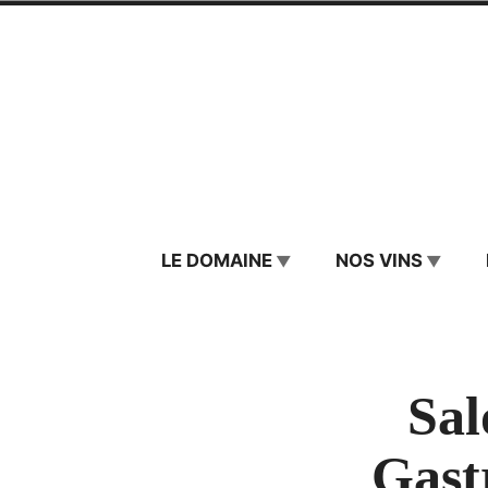
Skip
to
content
Château de La
LE DOMAINE
NOS VINS
Sal
Gast