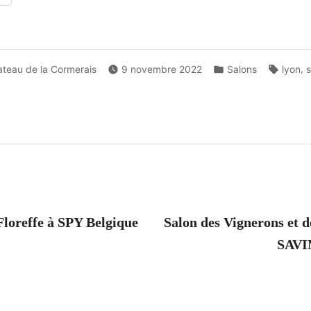
d
Posted
Tags:
,
ateau de la Cormerais
9 novembre 2022
Salons
lyon
s
in
tion
revious
ost:
Floreffe à SPY Belgique
Salon des Vignerons et 
SAVIM