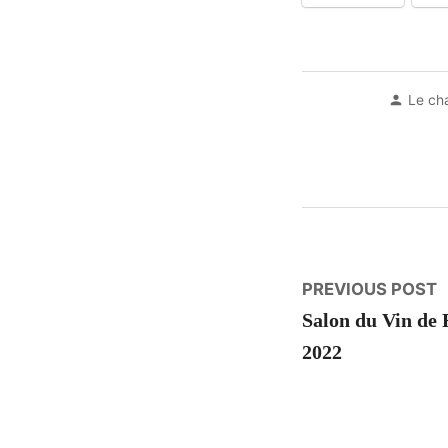
Poste
Le ch
by
Naviga
P
PREVIOUS POST
p
Salon du Vin de 
de
2022
l’article