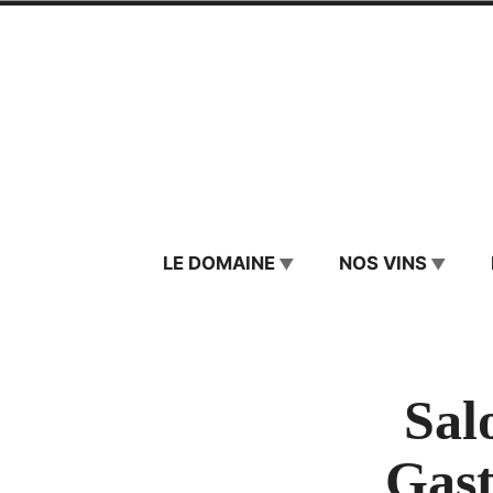
Skip
to
content
Château de La
LE DOMAINE
NOS VINS
Sal
Gast