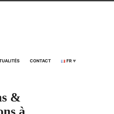
TUALITÉS
CONTACT
FR
ns &
ons à