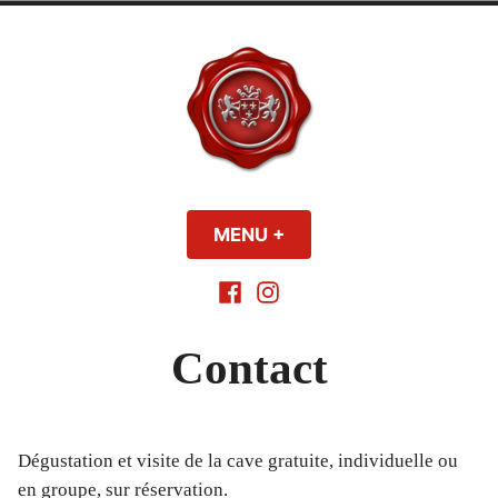
Skip
to
content
Château de La
MENU
+
EXPANDED
COLLAPSED
Cormerais
Facebook
Instagram
Contact
Dégustation et visite de la cave gratuite, individuelle ou
en groupe, sur réservation.